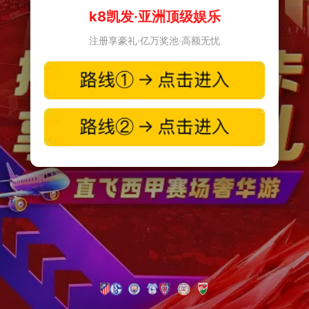
k8凯发·亚洲顶级娱乐
注册享豪礼·亿万奖池·高额无忧